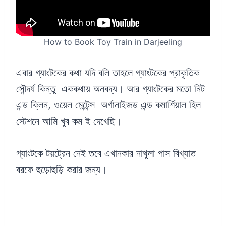
How to Book Toy Train in Darjeeling
এবার গ্যাংটকের কথা যদি বলি তাহলে গ্যাংটকের প্রাকৃতিক
সৌন্দর্য কিন্তু এককথায় অনবদ্য। আর গ্যাংটকের মতো নিট
এন্ড ক্লিন, ওয়েল মেন্টেন্স অর্গানাইজড এন্ড কমার্শিয়াল হিল
স্টেশনে আমি খুব কম ই দেখেছি।
গ্যাংটকে টয়ট্রেন নেই তবে এখানকার নাথুলা পাস বিখ্যাত
বরফে হুড়োহুড়ি করার জন্য।